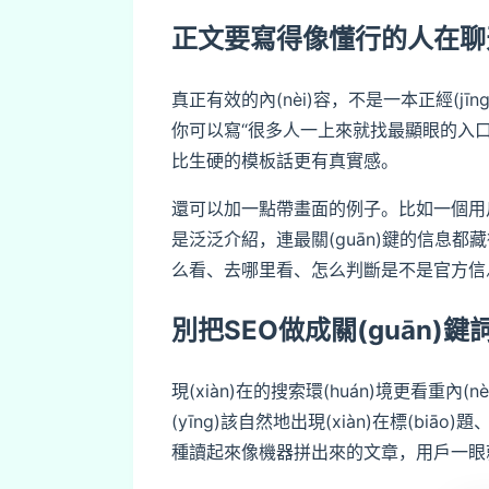
正文要寫得像懂行的人在聊
真正有效的內(nèi)容，不是一本正經(j
你可以寫“很多人一上來就找最顯眼的入口
比生硬的模板話更有真實感。
還可以加一點帶畫面的例子。比如一個用戶凌晨
是泛泛介紹，連最關(guān)鍵的信息都
么看、去哪里看、怎么判斷是不是官方信息
別把SEO做成關(guān)鍵
現(xiàn)在的搜索環(huán)境更看重內(
(yīng)該自然地出現(xiàn)在標(biāo
種讀起來像機器拼出來的文章，用戶一眼