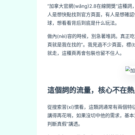
“加拿大官網(wǎng)2.8在線開獎”
人是想快點找到官方頁面，有人是想確認信
球，想看看背后到底是什么玩法。
做內(nèi)容的時候，別急著堆詞。真正
頁就是我在找的”。我見過不少頁面，標(b
就走，這種頁再會包裝也留不住人。
這個詞的流量，核心不在熱
從搜索習(xí)慣看，這類詞通常有兩個特
講得再花哨，如果沒切中他的需求，基本
判斷真假”講透。