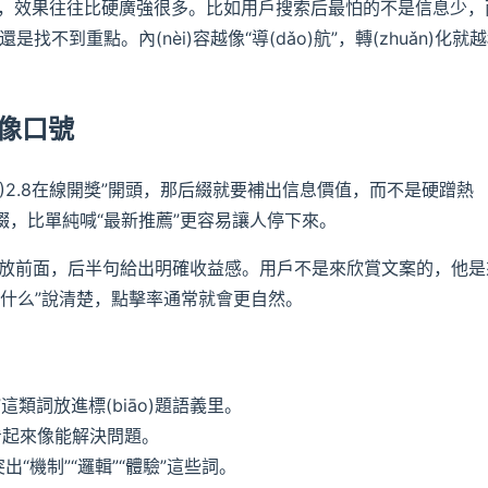
，效果往往比硬廣強很多。比如用戶搜索后最怕的不是信息少，
找不到重點。內(nèi)容越像“導(dǎo)航”，轉(zhuǎn)化就
要像口號
ǎng)2.8在線開獎”開頭，那后綴就要補出信息價值，而不是硬蹭熱
綴，比單純喊“最新推薦”更容易讓人停下來。
鍵詞放前面，后半句給出明確收益感。用戶不是來欣賞文案的，他是
得到什么”說清楚，點擊率通常就會更自然。
類詞放進標(biāo)題語義里。
題看起來像能解決問題。
突出“機制”“邏輯”“體驗”這些詞。