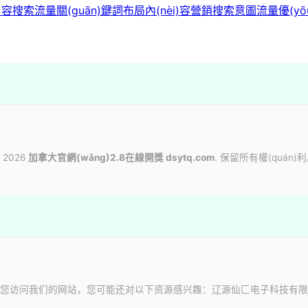
)容
搜索流量
關(guān)鍵詞布局
內(nèi)容營銷
搜索意圖
流量優(yō
 2026
加拿大官網(wǎng)2.8在線開獎 dsytq.com
. 保留所有權(quán)
您访问我们的网站，您可能还对以下资源感兴趣：辽源仙匚电子科技有限