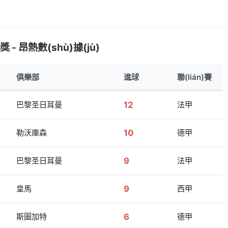
- 昂熱數(shù)據(jù)
俱樂部
進球
聯(lián)賽
巴黎圣日耳曼
12
法甲
勒沃庫森
10
德甲
巴黎圣日耳曼
9
法甲
皇馬
9
西甲
斯圖加特
6
德甲