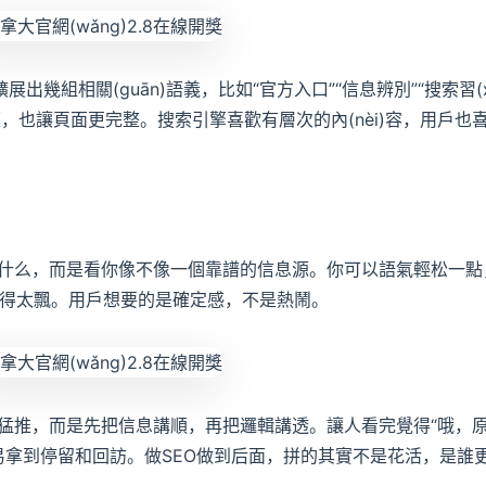
出幾組相關(guān)語義，比如“官方入口”“信息辨別”“搜索習(x
主題，也讓頁面更完整。搜索引擎喜歡有層次的內(nèi)容，用戶也
什么，而是看你像不像一個靠譜的信息源。你可以語氣輕松一點
容寫得太飄。用戶想要的是確定感，不是熱鬧。
猛推，而是先把信息講順，再把邏輯講透。讓人看完覺得“哦，
更容易拿到停留和回訪。做SEO做到后面，拼的其實不是花活，是誰