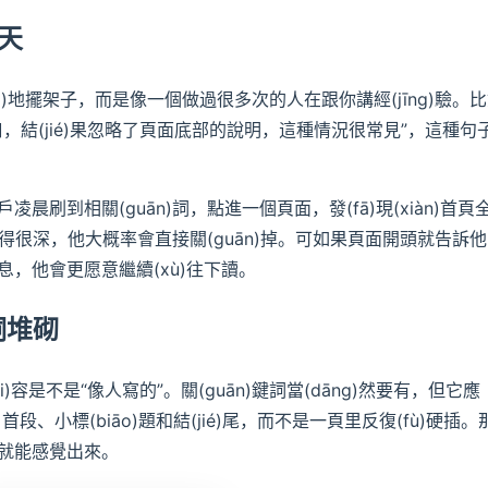
天
īng)地擺架子，而是像一個做過很多次的人在跟你講經(jīng)驗。
，結(jié)果忽略了頁面底部的說明，這種情況很常見”，這種句
刷到相關(guān)詞，點進一個頁面，發(fā)現(xiàn)首頁
藏得很深，他大概率會直接關(guān)掉。可如果頁面開頭就告訴
，他會更愿意繼續(xù)往下讀。
詞堆砌
nèi)容是不是“像人寫的”。關(guān)鍵詞當(dāng)然要有，但它應
)題、首段、小標(biāo)題和結(jié)尾，而不是一頁里反復(fù)硬插。
就能感覺出來。