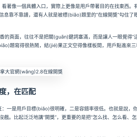
這種詞，看著像一個具體入口，實際上更像是用戶帶著目的在找東西。
息靠不靠譜，還有人就是被標(biāo)題里的“在線開獎”勾住了
吃香的頁面，往往不是把關(guān)鍵詞塞滿，而是讓人一眼覺得“
iāo)題寫得很熱鬧，結(jié)果正文空得像樣板間，用戶點進來三
度，在匹配
征：一是用戶目標(biāo)很明確，二是容錯率很低。也就是說，
沒戲。比起泛泛地講“開獎”，更重要的是把“怎么找、怎么看、怎