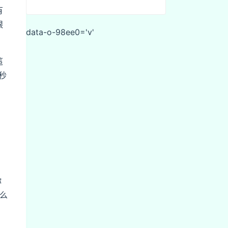
有
眼
data-o-98ee0='v'
這
秒
你
么