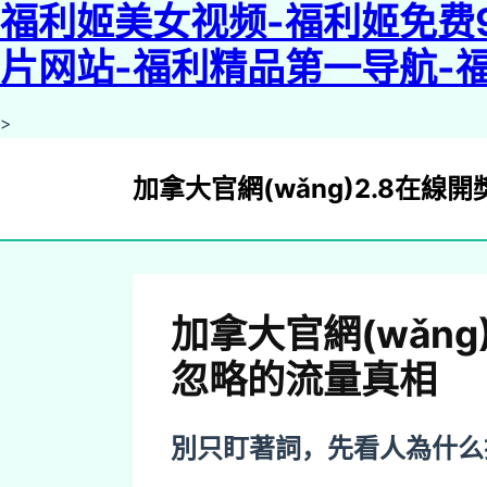
福利姬美女视频-福利姬免费
片网站-福利精品第一导航-
>
加拿大官網(wǎng)2.8在線開
加拿大官網(wǎn
忽略的流量真相
load
別只盯著詞，先看人為什么