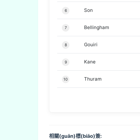
Son
6
Bellingham
7
Gouiri
8
Kane
9
Thuram
10
相關(guān)標(biāo)簽: