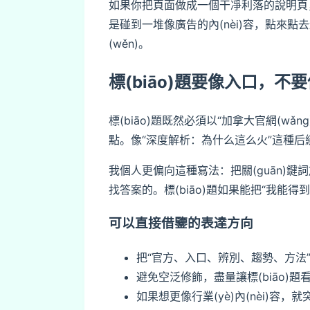
如果你把頁面做成一個干凈利落的說明頁
是碰到一堆像廣告的內(nèi)容，點來點去還是
(wěn)。
標(biāo)題要像入口，不
標(biāo)題既然必須以“加拿大官網(w
點。像“深度解析：為什么這么火”這種后
我個人更偏向這種寫法：把關(guān)
找答案的。標(biāo)題如果能把“我能
可以直接借鑒的表達方向
把“官方、入口、辨別、趨勢、方法”這
避免空泛修飾，盡量讓標(biāo)
如果想更像行業(yè)內(nèi)容，就