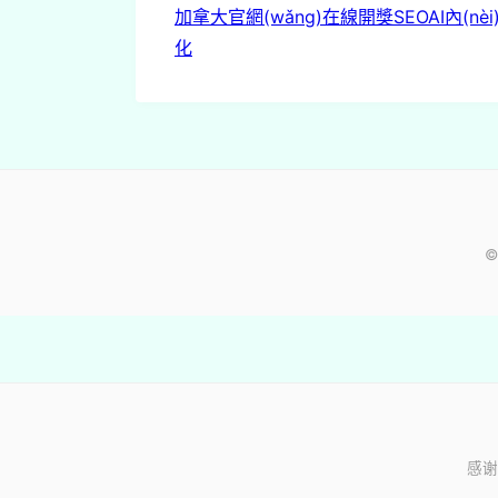
加拿大官網(wǎng)
在線開獎
SEO
AI內(nèi
化
©
感谢