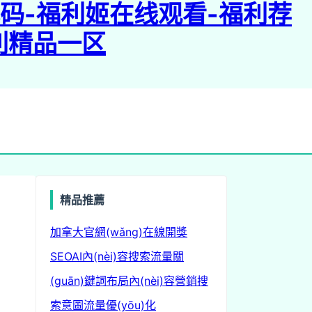
无码-福利姬在线观看-福利荐
利精品一区
精品推薦
m
加拿大官網(wǎng)
在線開獎
SEO
AI內(nèi)容
搜索流量
關
(guān)鍵詞布局
內(nèi)容營銷
搜
索意圖
流量優(yōu)化